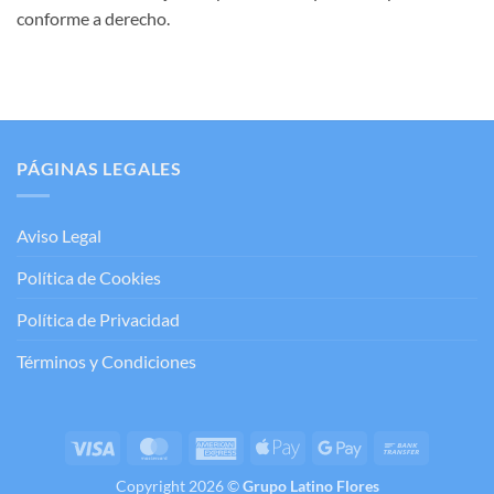
conforme a derecho.
PÁGINAS LEGALES
Aviso Legal
Política de Cookies
Política de Privacidad
Términos y Condiciones
Visa
MasterCard
American
Apple
Google
Bank
Express
Pay
Pay
Transfer
Copyright 2026 ©
Grupo Latino Flores