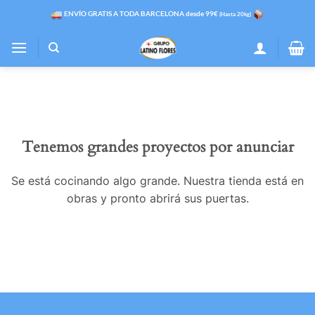
Saltar
ENVÍO GRATIS A TODA BARCELONA desde 99€
(Hasta 20kg)
al
contenido
Tenemos grandes proyectos por anunciar
Se está cocinando algo grande. Nuestra tienda está en
obras y pronto abrirá sus puertas.