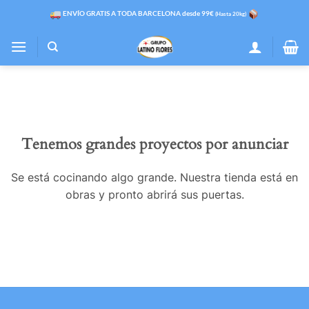
Saltar
ENVÍO GRATIS A TODA BARCELONA desde 99€
(Hasta 20kg)
al
contenido
Tenemos grandes proyectos por anunciar
Se está cocinando algo grande. Nuestra tienda está en
obras y pronto abrirá sus puertas.