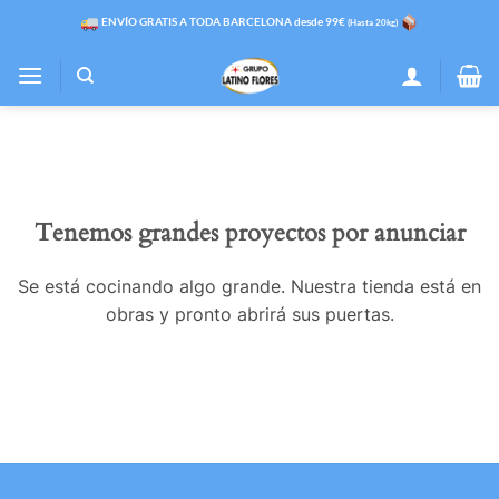
Saltar
ENVÍO GRATIS A TODA BARCELONA desde 99€
(Hasta 20kg)
al
contenido
Tenemos grandes proyectos por anunciar
Se está cocinando algo grande. Nuestra tienda está en
obras y pronto abrirá sus puertas.