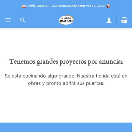
Saltar
ENVÍO GRATIS A TODA BARCELONA desde 99€
(Hasta 20kg)
al
contenido
Tenemos grandes proyectos por anunciar
Se está cocinando algo grande. Nuestra tienda está en
obras y pronto abrirá sus puertas.